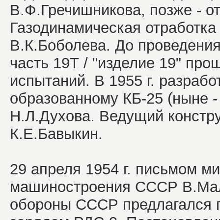
В.Ф.Гречишникова, позже - о
Газодинамическая отработка
В.К.Боболева. До проведения
часть 19Т / "изделие 19" пр
испытаний. В 1955 г. разраб
образованному КБ-25 (ныне 
Н.Л.Духова. Ведущий констру
К.Е.Бавыкин.
29 апреля 1954 г. письмом м
машиностроения СССР В.Ма
обороны СССР предлагался п