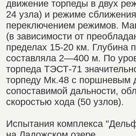
движение
торпеды в двух ре
24 узла) и режиме сближения
переключением режимов. Ма
(в
зависимости от преоблада
пределах 15-20 км. Глубина
п
составляла 2—400 м. По уро
торпеда
ТЭСТ-71 значительн
торпеду Мк.48 с поршневым
сопоставимой дальности, об
скоростью хода (50 узлов).
Испытания комплекса "Дельф
на Ладожском озере.