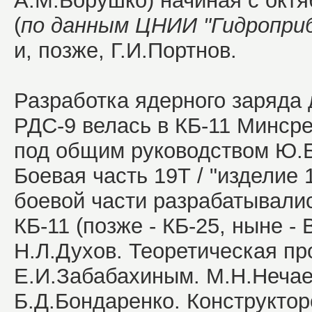
А.М.Борушко) начиная с октя
(
по данным ЦНИИ "Гидроприб
и, позже, Г.И.Портнов.
Разработка ядерного заряда
РДС-9 велась в КБ-11 Минс
под общим руководством Ю.Б
Боевая часть 19Т / "изделие 
боевой части разрабатывал
КБ-11 (позже - КБ-25, ныне -
Н.Л.Духов. Теоретическая пр
Е.И.Забабахиным. М.Н.Нечае
Б.Д.Бондаренко. Конструктор