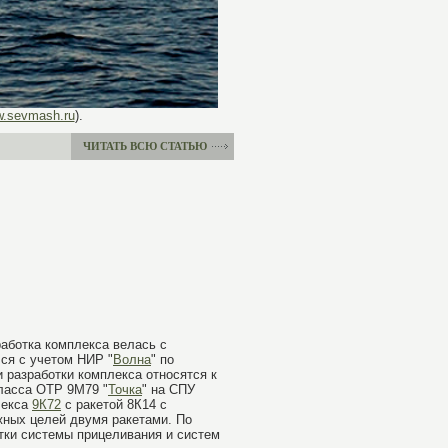
w.sevmash.ru
).
ЧИТАТЬ ВСЮ СТАТЬЮ
работка комплекса велась с
лся с учетом НИР "
Волна
" по
 разработки комплекса относятся к
ласса ОТР 9М79 "
Точка
" на СПУ
лекса
9К72
с ракетой 8К14 с
жных целей двумя ракетами. По
тки системы прицеливания и систем