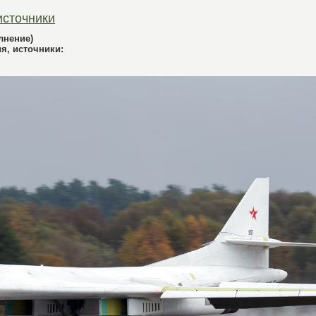
 источники
лнение)
ия, источники: