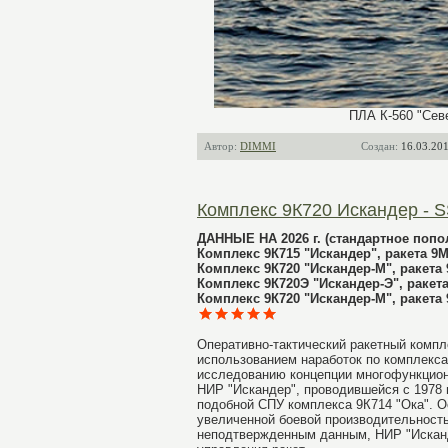
ПЛА К-560 "Севе
Автор:
DIMMI
Создан:
16.03.201
Комплекс 9К720 Искандер - 
ДАННЫЕ НА 2026 г. (стандартное попол
Комплекс 9К715 "Искандер", ракета 9М
Комплекс 9К720 "Искандер-М", ракета 
Комплекс 9К720Э "Искандер-Э", ракет
Комплекс 9К720 "Искандер-М", ракета 9
Оперативно-тактический ракетный компл
использованием наработок по комплекса
исследованию концепции многофункциона
НИР "Искандер", проводившейся с 1978 
подобной СПУ комплекса 9К714 "Ока". О
увеличенной боевой производительность
неподтвержденным данным, НИР "Исканде