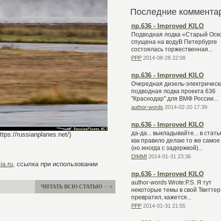
Последние коммента
пр.636 - Improved KILO
Подводная лодка «Старый Оск
спущена на водуВ Петербурге
состоялась торжественная...
PPP
2014-08-28 22:08
пр.636 - Improved KILO
Очередная дизель-электрическ
подводная лодка проекта 636
"Краснодар" для ВМФ России...
author-words
2014-02-20 17:39
пр.636 - Improved KILO
да-да... выкладывайте... в стать
s://russianplanes.net/)
как правило делаю то же самое
(но иногда с задержкой)...
DIMMI
2014-01-31 23:36
ia.ru
, ссылка при использовании
пр.636 - Improved KILO
author-words Wrote:P.S. Я тут
ЧИТАТЬ ВСЮ СТАТЬЮ
некоторые темы в свой Твиттер
превратил, кажется...
PPP
2014-01-31 21:55