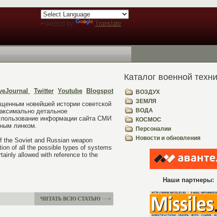
Powered by
Translate
Каталог военной техни
veJournal
Twitter
Youtube
Blogspot
ВОЗДУХ
ЗЕМЛЯ
вященным новейшей истории советской
ВОДА
максимально детальное
 Использование информации сайта СМИ
КОСМОС
ивным линком.
Персоналии
Новости и обновления
y of the Soviet and Russian weapon
on of all the possible types of systems
tainly allowed with reference to the
Наши партнеры:
ЧИТАТЬ ВСЮ СТАТЬЮ