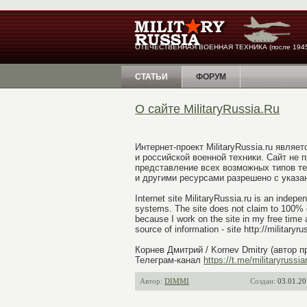
ОТЕЧЕСТВЕННАЯ ВОЕННАЯ ТЕХНИКА (после 1945
СТАТЬИ
ФОРУМ
О сайте MilitaryRussia.Ru
Интернет-проект MilitaryRussia.ru явл
и российской военной техники. Сайт не
представление всех возможных типов те
и другими ресурсами разрешено с указани
Internet site MilitaryRussia.ru is an indep
systems. The site does not claim to 100% o
because I work on the site in my free time a
source of information - site http://militaryru
Корнев Дмитрий / Kornev Dmitry (автор пр
Телеграм-канал
https://t.me/militaryrussia
Автор:
DIMMI
Создан:
03.01.20