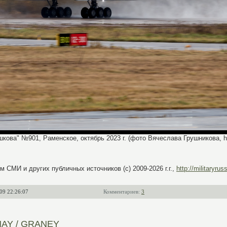
ова" №901, Раменское, октябрь 2023 г. (фото Вячеслава Грушникова, http
 СМИ и других публичных источников (с) 2009-2026 г.г.,
http://militaryruss
09 22:26:07
Комментариев:
3
ANAY / GRANEY