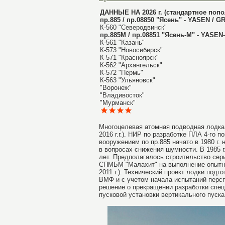
ДАННЫЕ НА 2026 г. (стандартное попо
пр.885 / пр.08850 "Ясень" - YASEN / 
К-560 "Северодвинск"
пр.885М / пр.08851 "Ясень-М" - YASEN-
К-561 "Казань"
К-573 "Новосибирск"
К-571 "Красноярск"
К-562 "Архангельск"
К-572 "Пермь"
К-563 "Ульяновск"
"Воронеж"
"Владивосток"
"Мурманск"
Многоцелевая атомная подводная лодка 
2016 г.г.). НИР по разработке ПЛА 4-го
вооружением по пр.885 начато в 1980 г.
в вопросах снижения шумности. В 1985 
лет. Предполагалось строительство сер
СПМБМ "Малахит" на выполнение опытно-
2011 г.). Технический проект лодки под
ВМФ и с учетом начала испытаний перс
решение о прекращении разработки спец
пусковой установки вертикального пуска