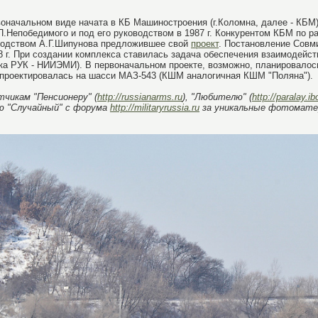
воначальном виде начата в КБ Машиностроения (г.Коломна, далее - КБМ)
П.Непобедимого и под его руководством в 1987 г. Конкурентом КБМ по р
водством А.Г.Шипунова предложившее свой
проект
. Постановление Совм
 г. При создании комплекса ставилась задача обеспечения взаимодейст
ка РУК - НИИЭМИ). В первоначальном проекте, возможно, планировалос
 проектировалась на шасси МАЗ-543 (КШМ аналогичная КШМ "Поляна").
чикам "Пенсионеру" (
http://russianarms.ru
), "Любителю" (
http://paralay.ib
ю "Случайный" с форума
http://militaryrussia.ru
за уникальные фотомате