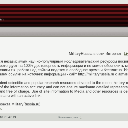
г.)
MilitaryRussia в сети Интернет:
Li
яется независимым научно-популярным исследовательским ресурсом пос
 претендует на 100% достоверность информации и не может обеспечить 
хники т.к. работа над сайтом ведется в свободное время и бесплатно.
ем ссылки на источник информации - сайт http://militaryrussia.ru с акт
endent scientific and popular research resources devoted to the recent histor
f the information accuracy and can not ensure maximum detailed representati
nd free of charge. Use of site information to Media and other resources is cer
ssia.ru with an active link.
оекта MilitaryRussia.ru)
ru
18 20:47:19
Комментариев:
0