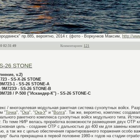
родвинск" пр.885, вероятно, 2014 г. (фото - Воркунков Максим,
http://ww
0 02:31:49
Комментариев:
121
SS-26 STONE
нение, v.2)
723 - SS-X-26 STONE
9М723-1 - SS-26 STONE-A
а 9М723Э - SS-26 STONE-B
М728 / Р-500 ("Искандер-К") - SS-26 STONE-С
екс / многоцелевая модульная ракетная система сухопутных войск. Раз
м "
Точка
", "
Ока
", "
Ока-У
" и "
Волга
". Так же, вероятно, комплекс создава
льного ракетного комплекса сухопутных войск модульного типа. Истоки
г. По теме НИР велась проработка возможности размещения двух ОТР к
сновная цель - создание ОТР с дальностью до 400 км для замены комп
ю, а так же с целью обеспечения гарантированного поражения особо ва
р" была прекращена в первой половине 1980-х годов на стадии отрабо