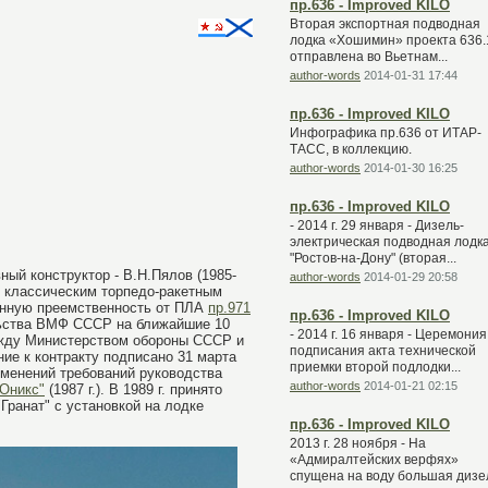
пр.636 - Improved KILO
Вторая экспортная подводная
лодка «Хошимин» проекта 636.
отправлена во Вьетнам...
author-words
2014-01-31 17:44
пр.636 - Improved KILO
Инфографика пр.636 от ИТАР-
ТАСС, в коллекцию.
author-words
2014-01-30 16:25
пр.636 - Improved KILO
- 2014 г. 29 января - Дизель-
электрическая подводная лодк
"Ростов-на-Дону" (вторая...
ый конструктор - В.Н.Пялов (1985-
author-words
2014-01-29 20:58
 с классическим торпедо-ракетным
ленную преемственность от ПЛА
пр.971
пр.636 - Improved KILO
ельства ВМФ СССР на ближайшие 10
- 2014 г. 16 января - Церемония
между Министерством обороны СССР и
подписания акта технической
ие к контракту подписано 31 марта
приемки второй подлодки...
изменений требований руководства
author-words
2014-01-21 02:15
"Оникс"
(1987 г.). В 1989 г. принято
Гранат" с установкой на лодке
пр.636 - Improved KILO
2013 г. 28 ноября - На
«Адмиралтейских верфях»
спущена на воду большая дизе