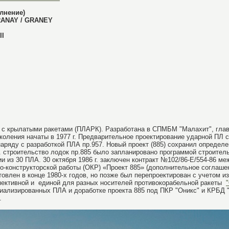
лнение)
GRANAY / GRANEY
II
с крылатыми ракетами (ПЛАРК). Разработана в СПМБМ "Малахит", главн
 поколения начаты в 1977 г. Предварительное проектирование ударной ПЛ
 наряду с разработкой ПЛА пр.957. Новый проект (885) сохранил опреде
г. строительство лодок пр.885 было запланировано программой строит
ии из 30 ПЛА. 30 октября 1986 г. заключен контракт №102/86-Е/554-86 
конструкторской работы (ОКР) «Проект 885» (дополнительное соглашен
готовлен в конце 1980-х годов, но позже был перепроектирован с учетом 
пективной и единой для разных носителей противокорабельной ракеты
иализированных ПЛА и доработке проекта 885 под ПКР "Оникс" и КРБД "
.