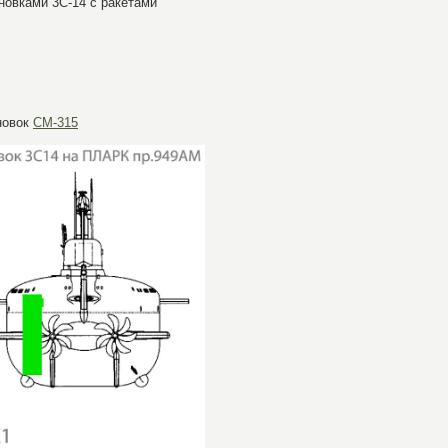
новками 3С-14 с ракетами
ановок
СМ-315