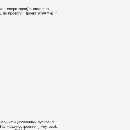
ель генераторов) выполнило
1 по проекту "Проект 949АМ-ДГ"
ем унифицированных пусковых
ПО машиностроения (г.Реутово).