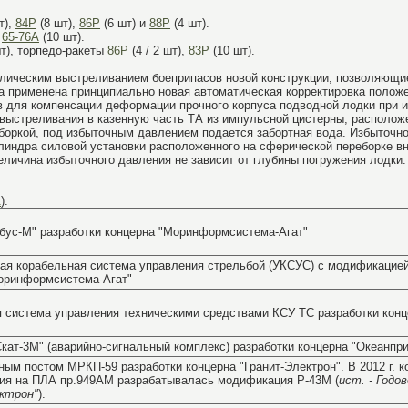
т),
84Р
(8 шт),
86Р
(6 шт) и
88Р
(4 шт).
,
65-76А
(10 шт).
шт), торпедо-ракеты
86Р
(4 / 2 шт),
83Р
(10 шт).
влическим выстреливанием боеприпасов новой конструкции, позволяющ
са применена принципиально новая автоматическая корректировка полож
в для компенсации деформации прочного корпуса подводной лодки при 
выстреливания в казенную часть ТА из импульсной цистерны, расположе
боркой, под избыточным давлением подается забортная вода. Избыточно
линдра силовой установки расположенного на сферической переборке вн
еличина избыточного давления не зависит от глубины погружения лодки.
к
):
ус-М" разработки концерна "Моринформсистема-Агат"
ая корабельная система управления стрельбой (УКСУС) с модификацие
оринформсистема-Агат"
 система управления техническими средствами КСУ ТС разработки кон
кат-3М" (аварийно-сигнальный комплекс) разработки концерна "Океанпр
нным постом МРКП-59 разработки концерна "Гранит-Электрон". В 2012 г. 
ия на ПЛА пр.949АМ разрабатывалась модификация Р-43М (
ист. - Годо
ктрон"
).