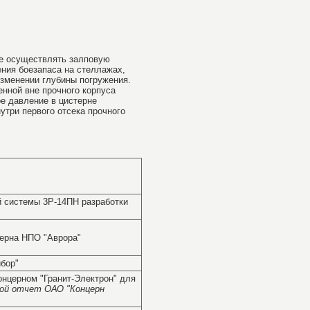
ие осуществлять залповую
ения боезапаса на стеллажах,
изменении глубины погружения.
нной вне прочного корпуса
е давление в цистерне
утри первого отсека прочного
й системы 3Р-14ПН разработки
церна НПО "Аврора"
ибор"
концерном "Гранит-Электрон" для
вой отчет ОАО "Концерн