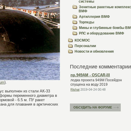
системы
Зенитные ракетные комплек
ВМФ
Артиллерия ВМФ
Торпеды
Мины и глубинные бомбы В
РЛС и оборудование ВМФ
КОСМОС
Персоналии
Новости и обновления
Последние комментарии
пр.949АМ - OSCAR-III
лодка проекта 949М Посейдон
rum
).
спущена на воду 2019
Rishat
2019-04-24 00:48
ус выполнен из стали АК-33
й формы переменного диаметра в
рмовой - 6.5 м. ПУ ракет
вана для плавания в арктических
ОБСУДИТЬ НА ФОРУМЕ