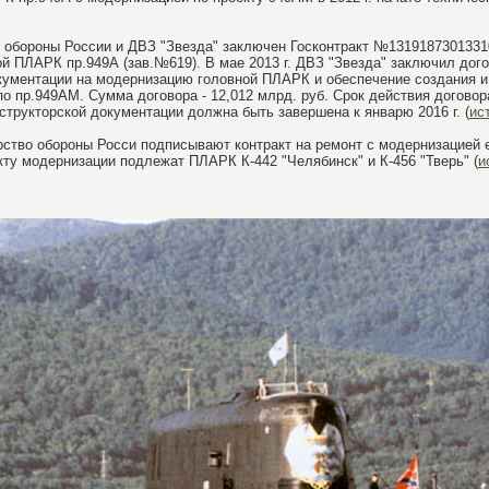
 обороны России и ДВЗ "Звезда" заключен Госконтракт №13191873013310
ой ПЛАРК пр.949А (зав.№619). В мае 2013 г. ДВЗ "Звезда" заключил дог
окументации на модернизацию головной ПЛАРК и обеспечение создания и
 пр.949АМ. Сумма договора - 12,012 млрд. руб. Срок действия договора 
нструкторской документации должна быть завершена к январю 2016 г. (
ис
ерство обороны Росси подписывают контракт на ремонт с модернизацией
акту модернизации подлежат ПЛАРК К-442 "Челябинск" и К-456 "Тверь" (
и