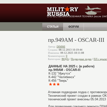
ОТЕЧЕСТВЕННАЯ ВОЕННАЯ ТЕХНИКА (после 1945
СТАТЬИ
ФОРУМ
пр.949АМ - OSCAR-III
Автор:
DIMMI
Создана:
08.12.2013 10:19:44
Изменена:
09.12.2025 18:11:08
Комментариев:
0
Категории:
ВОДА
/
Подводные лодки
/
ПЛ с крыла
ДАННЫЕ НА 2025 г. (в работе)
пр.949АМ - OSCAR-II
I
К-132 "Иркутск"
К-442 "Челябинск"
К-456 "Тверь"
Атомная подводная лодка с противокор
Технический проект создан в рамках ОК
технический проект внесены 05.04.2013 г
Для проведения среднего ремонта ПЛАР