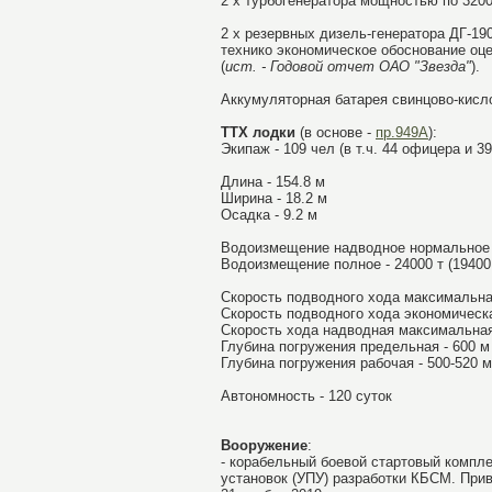
2 х турбогенератора мощностью по 3200
2 х резервных дизель-генератора ДГ-19
технико экономическое обоснование оц
(
ист. - Годовой отчет ОАО "Звезда"
).
Аккумуляторная батарея свинцово-кислот
ТТХ лодки
(в основе -
пр.949А
):
Экипаж - 109 чел (в т.ч. 44 офицера и 3
Длина - 154.8 м
Ширина - 18.2 м
Осадка - 9.2 м
Водоизмещение надводное нормальное 
Водоизмещение полное - 24000 т (19400
Скорость подводного хода максимальная 
Скорость подводного хода экономическая
Скорость хода надводная максимальная -
Глубина погружения предельная - 600 м
Глубина погружения рабочая - 500-520 м
Автономность - 120 суток
Вооружение
:
- корабельный боевой стартовый компл
установок (УПУ) разработки КБСМ. При