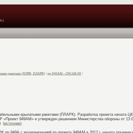
г.)
тыми ракетами (ПЛРК, ПЛАРК)
/
пр.949АМ - OSCAR-III
/
абельными крылатыми ракетами (ПЛАРК). Разработка проекта начата ЦКБ
Р «Проект 949АМ» и утвержден решением Министерства обороны от 13.02
. (
источник
).
К пр.949А с модернизацией по проекту 949АМ в 2012 г. начато техниче