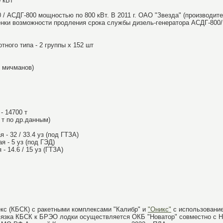
 кВт
0 / АСДГ-800 мощностью по 800 кВт. В 2011 г. ОАО "Звезда" (производит
енки возможности продления срока службы дизель-генератора АСДГ-800/
ного типа - 2 группы х 152 шт
9 мичманов)
- 14700 т
 т по др.данным)
- 32 / 33.4 уз (под ГТЗА)
 - 5 уз (под ГЭД)
 14.6 / 15 уз (ГТЗА)
екс (КБСК) с ракетными комплексами "Калибр" и
"Оникс"
с использовани
вязка КБСК к БРЭО лодки осуществляется ОКБ "Новатор" совместно с Н