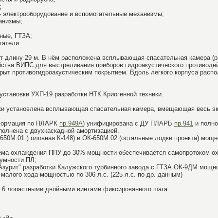
;
 - электрооборудование и вспомогательные механизмы;
анизмы;
нные, ГТЗА;
гатели.
 длину 29 м. В нём расположена всплывающая спасательная камера (ра
ойства ВИПС для выстреливания приборов гидроакустического противоде
окрыт противогидроакустическим покрытием. Вдоль легкого корпуса рас
установки УХП-19 разработки НТК Криогенной техники.
бки установлена всплывающая спасательная камера, вмещающая весь 
формация по ПЛАРК
пр.949А
) унифицирована с ДУ ПЛАРБ
пр.941
и полно
полнена с двухкаскадной амортизацией.
650М.01 (головная К-148) и ОК-650М.02 (остальные лодки проекта) мощн
тема охлаждения ППУ до 30% мощности обеспечивается самопротоком о
умности ПЛ;
Азурит" разработки Калужского турбинного завода с ГТЗА ОК-9ДМ мощно
малого хода мощностью по 306 л.с. (225 л.с. по др. данным)
 6 лопастными двойными винтами фиксированного шага.