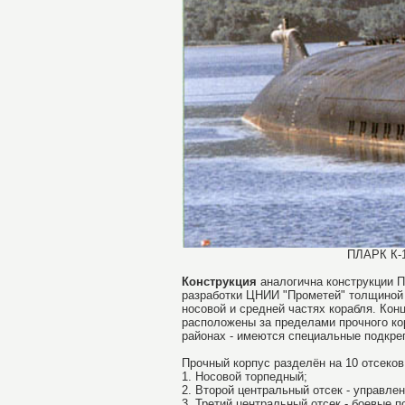
ПЛАРК К-1
Конструкция
аналогична конструкции
разработки ЦНИИ "Прометей" толщиной 
носовой и средней частях корабля. Конц
расположены за пределами прочного кор
районах - имеются специальные подкреп
Прочный корпус разделён на 10 отсеков
1. Носовой торпедный;
2. Второй центральный отсек - управле
3. Третий центральный отсек - боевые п