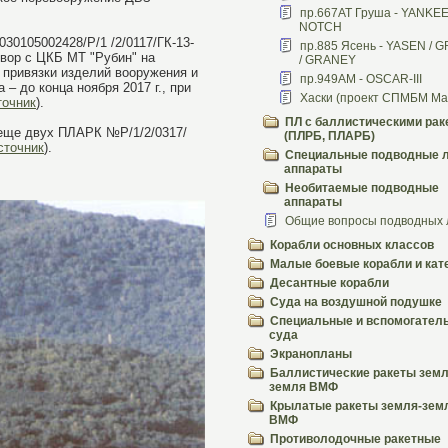
пр.667АТ Груша - YANKE
NOTCH
30105002428/Р/1 /2/0117/ГК-13-
пр.885 Ясень - YASEN / 
овор с ЦКБ МТ "Рубин" на
/ GRANEY
 привязки изделий вооружения и
пр.949АМ - OSCAR-III
– до конца ноября 2017 г., при
Хаски (проект СПМБМ Ма
точник
).
ПЛ с баллистическими рак
 еще двух ПЛАРК №Р/1/2/0317/
(ПЛРБ, ПЛАРБ)
сточник
).
Специальные подводные л
аппараты
Необитаемые подводные
аппараты
Общие вопросы подводных 
Корабли основных классов
Малые боевые корабли и кат
Десантные корабли
Суда на воздушной подушке
Специальные и вспомогател
суда
Экранопланы
Баллистические ракеты земл
земля ВМФ
Крылатые ракеты земля-зем
ВМФ
Противолодочные ракетные