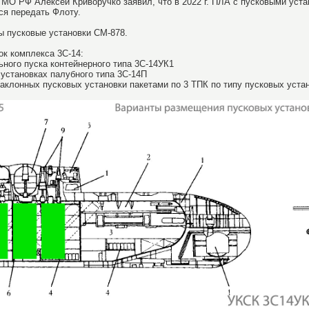
а МО РФ Алексей Криворучко заявил, что в 2022 г. ПЛА с пусковыми уста
тся передать Флоту.
 пусковые установки СМ-878.
ок комплекса 3С-14:
льного пуска контейнерного типа 3С-14УК1
 установках палубного типа 3С-14П
 наклонных пусковых установки пакетами по 3 ТПК по типу пусковых уст