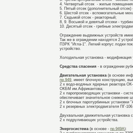
4. Четвертый отсек - жилые помещения
5. Пятый отсек (дополнительный отсек)
6. Шестой отсек - вспомогательные мех
7. Седьмой отсек - реакторный;
8, 9. Восьмой и девятый отсеки - турби
10. Десятый отсек - гребные электродви
Ограждение выдвижных устройств имеет
Так же в ограждении находятся 2 устр
ПЗРК "Игла-1". Легкий корпус лодки п
устройство.
Холодильная установка - модификация 
Средства спасения
- в ограждении ру
Двигательная установка
(в основе ин
пр.949
, имеет блочную конструкцию, вы
2 х водо-водяных ядерных реактора ОК-
ОКБМ им.Африкантова;
2 х паропроизводящих установки - сис
обеспечивает значительное снижение ш
2 х блочных паротурбинных установки "
2 х резервных электродвигателя ПГ-106 
Двухвальная движительная установка с
2 х подруливающих устройства.
Энергосистема
(в основе -
пр.949А
):