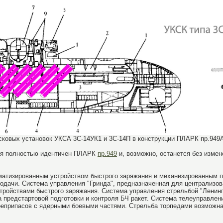
овых установок УКСА 3С-14УК1 и 3С-14П в конструкции ПЛАРК пр.949АМ (
ия полностью идентичен ПЛАРК
пр.949
и, возможно, останется без измен
матизированным устройством быстрого заряжания и механизированным п
одачи. Система управления "Гринда", предназначенная для централизов
тройствами быстрого заряжания. Система управления стрельбой "Ленинг
ра предстартовой подготовки и контроля БЧ ракет. Система телеуправлен
еприпасов с ядерными боевыми частями. Стрельба торпедами возможна