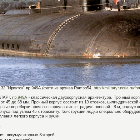
32 "Иркутск" пр.949А (фото из архива Rambo54,
http://militaryrussia.ru/fo
 ПЛАРК
пр.949А
- классическая двухкорпусная архитектура. Прочный корп
от 45 до 68 мм. Прочный корпус состоит из 10 отсеков, цилиндрическо
евые переборки прочного корпуса литые, радиус носовой - 8 м, радиус ко
пуса под углом 45 к горизонту. Конструкция лодки специально оборудо
ления легкого корпуса и рубки.
:
ния, аккумуляторных батарей;
осты и радиорубка;