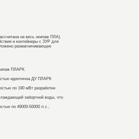
ссчитана на весь экипаж ПЛА).
йствия и контейнеры с ЗУР для
положено размагничивающее
экипаж ПЛАРК.
стью идентична ДУ ПЛАРК
остью по 190 мВт разработки
хлаждающей забортной воды, что
стью по 49000-50000 л.с.;