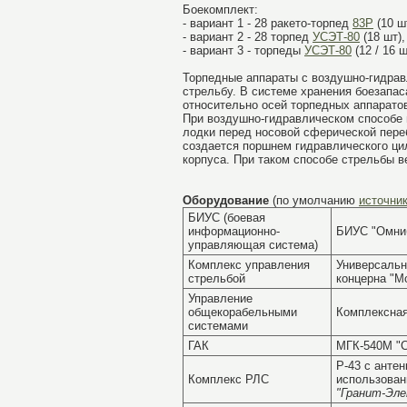
Боекомплект:
- вариант 1 - 28 ракето-торпед
83Р
(10 ш
- вариант 2 - 28 торпед
УСЭТ-80
(18 шт)
- вариант 3 - торпеды
УСЭТ-80
(12 / 16 
Торпедные аппараты с воздушно-гидра
стрельбу. В системе хранения боезапа
относительно осей торпедных аппарато
При воздушно-гидравлическом способе 
лодки перед носовой сферической пере
создается поршнем гидравлического ци
корпуса. При таком способе стрельбы в
Оборудование
(по умолчанию
источни
БИУС (боевая
информационно-
БИУС "Омниб
управляющая система)
Комплекс управления
Универсальн
стрельбой
концерна "М
Управление
общекорабельными
Комплексная
системами
ГАК
МГК-540М "С
Р-43 с анте
Комплекс РЛС
использован
"Гранит-Эле