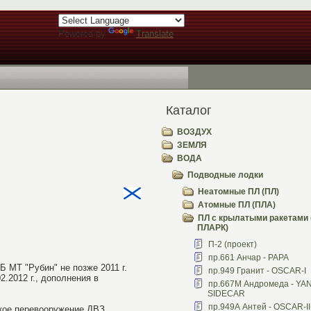
Powered by
Translate
Каталог
ВОЗДУХ
ЗЕМЛЯ
ВОДА
Подводные лодки
Неатомные ПЛ (ПЛ)
Атомные ПЛ (ПЛА)
ПЛ с крылатыми ракетами 
ПЛАРК)
П-2 (проект)
пр.661 Анчар - PAPA
 МТ "Рубин" не позже 2011 г.
пр.949 Гранит - OSCAR-I
.2012 г., дополнения в
пр.667М Андромеда - YA
SIDECAR
пр.949А Антей - OSCAR-II
ское перевооружение ДВЗ