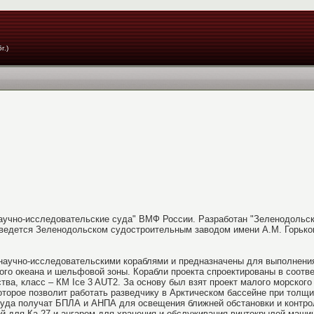
г.)
аучно-исследовательские суда" ВМФ России. Разработан "Зеленодольск
 ведется
Зеленодольском судостроительным заводом имени А.М. Горького
научно-исследовательскими кораблями и предназначены для выполнени
го океана и шельфовой зоны. Корабли проекта спроектированы в соотве
тва, класс – КМ Ice 3 AUT2. За основу был взят проект малого морского 
торое позволит работать разведчику в Арктическом бассейне при толщи
суда получат БПЛА и АНПА для освещения ближней обстановки и контро
й для Ка-27 и ангаром для хранения и обслуживания винтокрылой маши