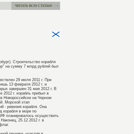
ЧИТАТЬ ВСЮ СТАТЬЮ
рбург). Строительство корабля
ер" на сумму 7 млрд рублей был
ествлен 29 июля 2011 г. При
ишь 13 февраля 2012 г. и
рых завершен 31 мая 2012 г. В
е 2012 г. корабль прибыл в
. в Новороссийске на Черном
ий. Морской этап
й - ревизия корабля. Она
д корабля в море по
 ВМФ планировалось осуществить
Наконец, 25.12.2012 г. в
флаг.
ной техники, участия в