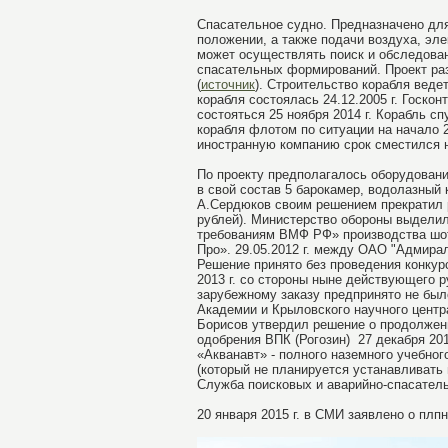
Спасательное судно. Предназначено дл
положении, а также подачи воздуха, эл
может осуществлять поиск и обследован
спасательных формирований. Проект раз
(
источник
). Строительство корабля веде
корабля состоялась 24.12.2005 г. Госкон
состояться 25 ноября 2014 г. Корабль сп
корабля флотом по ситуации на начало 2
иностранную компанию срок сместился на 
По проекту предполагалось оборудован
в свой состав 5 барокамер, водолазный 
А.Сердюков своим решением прекратил р
рублей). Министерство обороны выделил
требованиям ВМФ РФ» производства шо
Про». 29.05.2012 г. между ОАО "Адмира
Решение принято без проведения конкурс
2013 г. со стороны ныне действующего 
зарубежному заказу предпринято не было
Академии и Крыловского научного центр
Борисов утвердил решение о продолжени
одобрения ВПК (Рогозин) 27 декабря 201
«Акванавт» - полного наземного учебног
(который не планируется устанавливать 
Служба поисковых и аварийно-спасател
20 января 2015 г. в СМИ заявлено о плп