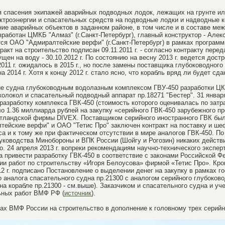
я спасения экипажей аварийных подводных лодок, лежащих на грунте и
ектроэнергии и спасательных средств на подводные лодки и надводные к
ие аварийных объектов в заданном районе, в том числе и в составе м
работан ЦМКБ "Алмаз" (г.Санкт-Петербург), главный конструктор - Але
тся ОАО "Адмиралтейские верфи" (г.Санкт-Петербург) в рамках програм
тракт на строительство подписан 09.11.2011 г. - согласно контракту пер
ущен на воду - 30.10.2012 г. По состоянию на весну 2013 г. ведется дост
011 г. ожидалось в 2015 г., но после замены поставщика глубоководного
2014 г. Хотя к концу 2012 г. стало ясно, что корабль вряд ли будет сда
ие судна глубоководным водолазным комплексом ГВУ-450 разработки ЦК
колокол и спасательный подводный аппарат пр.18271 "Бестер". 31 января
азработку комплекса ГВК-450 (стоимость которого оценивалась по затр
о 1.36 миллиарда рублей на закупку «серийного ГВК-450 зарубежного п
тландской фирмы DIVEX. Поставщиком серийного иностранного ГВК бы
лтейские верфи" и ОАО "Тетис Про" заключен контракт на поставку и ш
а и к тому же при фактическом отсутствии в мире аналогов ГВК-450. По
руководства Минобороны и ВПК России (Шойгу и Рогозин) никаких дейст
. 24 апреля 2013 г. вопреки рекомендациям научно-технического экспер
а привести разработку ГВК-450 в соответствие с законами Российской 
и работ по строительству «Игоря Белоусова» фирмой «Тетис Про». Кро
2 г. подписано Постановление о выделении денег на закупку в рамках г
о аналога спасательного судна пр.21300 с аналогом серийного глубоков
на корабле пр.21300 - см.выше). Заказчиком и спасательного судна и уч
ьных работ ВМФ РФ (
источник
).
нах ВМФ России на строительство в дополнение к головному трех серийн