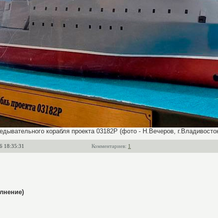
дывательного корабля проекта 03182Р (фото - Н.Вечеров, г.Владивосток, 
6 18:35:31
Комментариев:
1
лнение)