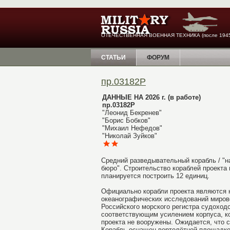
ОТЕЧЕСТВЕННАЯ ВОЕННАЯ ТЕХНИКА (после 1945
СТАТЬИ
ФОРУМ
пр.03182Р
ДАННЫЕ НА 2026 г. (в работе)
пр.03182Р
"Леонид Бекренев"
"Борис Бобков"
"Михаил Нефедов"
"Николай Зуйков"
Средний разведывательный корабль / "н
бюро". Строительство кораблей проекта
планируется построить 12 единиц.
Официально корабли проекта являются 
океанографических исследований мирово
Российского морского регистра судоходс
соответствующим усилением корпуса, ко
проекта не вооружены.
Ожидается, что 
Корабль оснащен в
ертолётной площадко