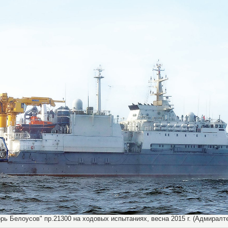
ь Белоусов" пр.21300 на ходовых испытаниях, весна 2015 г. (Адмиралтее