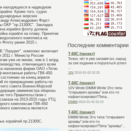
ли находящихся в надводном
орабли. Кроме того, судно
еждународных морских
ксандр Александрович Форст
мы ОКР "пр.21300С". Закладка
едача корабля флоту должна
ройка корабля на плаву. Принятие
 водолазного комплекса на
н Флоту ранее 2015 г.
Последние комментарии
Б "Лазурит". комплекс включает
Т-60С (проект)
 2011 г. Министр России
Точно, чёт я уже запамятал, народ
атам уже не менее, чем в 1 млрд
за сие издание и поругаться успел
роизводства, отвечающего всем
...
ла назначена фирма ОАО «Тетис
еф-монтажные работы ГВК-450.
10V
2010-01-02 02:25
 состоянию на конец апреля
вий по прекращению работы по
Т-60С (проект)
тного совета Военно-Морской
10V Wrote:DIMMI Wrote:Это типа
Федерации замминистра обороны
"открываяч архивы" или кто-то
ме того Правительством с
нафантазировал?Типа...
осзаказа на 2013-2015 годы УТЦ
DIMMI
2010-01-02 02:23
одного комплексам ГВК-450
ебного комплекса является
Т-60С (проект)
DIMMI Wrote:Это типа "открываяч
ых кораблей пр.21300С.
архивы" или кто-то
нафантазировал?Типа "архивы"...