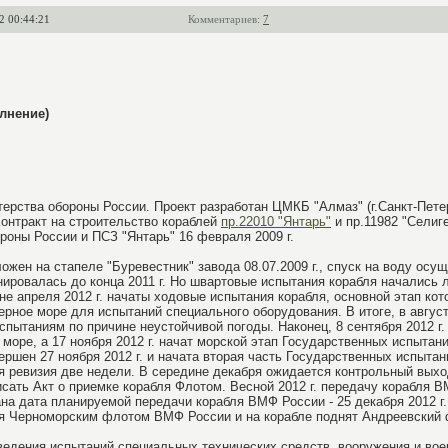
2 00:44:21
Комментариев:
7
лнение)
ерства обороны России. Проект разработан ЦМКБ "Алмаз" (г.Санкт-Пете
Контракт на строительство кораблей
пр.22010 "Янтарь"
и пр.11982 "Селиг
оны России и ПСЗ "Янтарь" 16 февраля 2009 г.
ожен на стапеле "Буревестник" завода 08.07.2009 г., спуск на воду осущ
ировалась до конца 2011 г. Но швартовые испытания корабля начались л
е апреля 2012 г. начаты ходовые испытания корабля, основной этап кото
ерное море для испытаний специального оборудования. В итоге, в август
испытаниям по причине неустойчивой погоды. Наконец, 8 сентября 2012 г
море, а 17 ноября 2012 г. начат морской этап Государственных испытан
ршен 27 ноября 2012 г. и начата вторая часть Государственных испытани
я ревизия две недели. В середине декабря ожидается контрольный выхо
исать Акт о приемке корабля Флотом. Весной 2012 г. передачу корабля
вана дата планируемой передачи корабля ВМФ России - 25 декабря 2012 г. 
ля Черноморским флотом ВМФ России и на корабле поднят Андреевский 
едения испытаний специальных технических средств, вооружения и воен