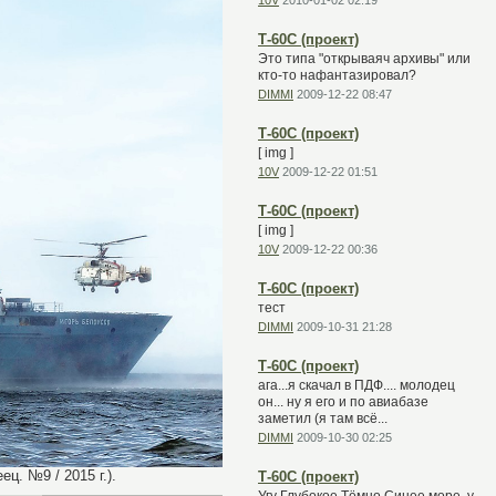
10V
2010-01-02 02:19
Т-60С (проект)
Это типа "открываяч архивы" или
кто-то нафантазировал?
DIMMI
2009-12-22 08:47
Т-60С (проект)
[ img ]
10V
2009-12-22 01:51
Т-60С (проект)
[ img ]
10V
2009-12-22 00:36
Т-60С (проект)
тест
DIMMI
2009-10-31 21:28
Т-60С (проект)
ага...я скачал в ПДФ.... молодец
он... ну я его и по авиабазе
заметил (я там всё...
DIMMI
2009-10-30 02:25
ц. №9 / 2015 г.).
Т-60С (проект)