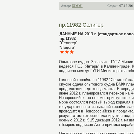
Автор:
DIMMI
Создан:
07.12.201
пр.11982 Селигер
ДАННЫЕ НА 2013 г. (стандартное попо
пр.11982
"Селигер"
"Ладога"
Опытовое судно. Заказчик - ГУГИ Минист
ведется ПСЗ "Янтарь" в Калининграде. 
подписан между ГУГИ Министерства обор
Головной корабль пр.11982 "Селигер" зал
спуске сдача опытового судна ВМФ план
продолжались до конца марта. В середин
июне 2012 г. планировался переход на Ч
Новороссийск, но не смог приступить к 
море состоялся первый выход корабля в 
государственных испытаний корабля заве
проводится в Новороссийске и продлитс
результатам которого планируется подп
осенью 2012 г. К 15 декабря 2012 г. наз
г.Темрюк подписан Акт о приемке кораб
Опытовое судно предназначено для пров