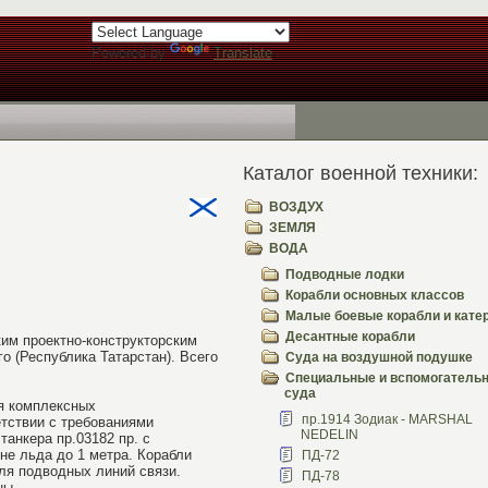
Powered by
Translate
Каталог военной техники:
ВОЗДУХ
ЗЕМЛЯ
ВОДА
Подводные лодки
Корабли основных классов
Малые боевые корабли и кате
Десантные корабли
им проектно-конструкторским
 (Республика Татарстан). Всего
Суда на воздушной подушке
Специальные и вспомогатель
суда
я комплексных
пр.1914 Зодиак - MARSHAL
тствии с требованиями
NEDELIN
танкера пр.03182 пр. с
не льда до 1 метра. Корабли
ПД-72
ля подводных линий связи.
ПД-78
ны.