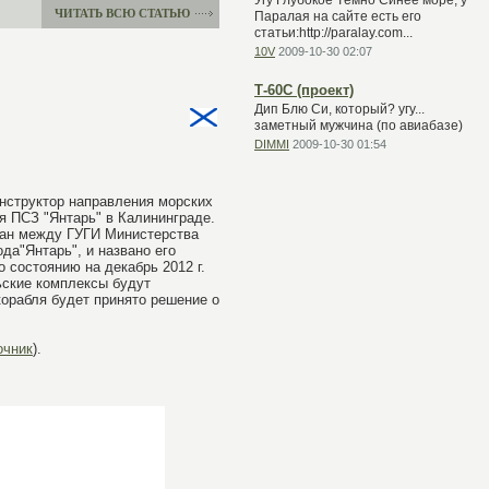
Угу Глубокое Тёмно Синее море, у
ЧИТАТЬ ВСЮ СТАТЬЮ
Паралая на сайте есть его
статьи:http://paralay.com...
10V
2009-10-30 02:07
Т-60С (проект)
Дип Блю Си, который? угу...
заметный мужчина (по авиабазе)
DIMMI
2009-10-30 01:54
онструктор направления морских
я ПСЗ "Янтарь" в Калининграде.
сан между ГУГИ Министерства
ода"Янтарь", и названо его
о состоянию на декабрь 2012 г.
ьские комплексы будут
 корабля будет принято решение о
очник
).