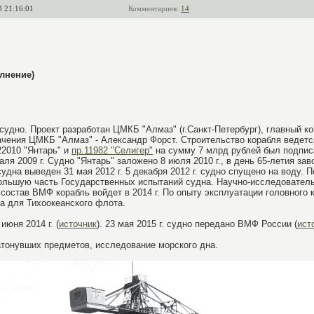
3 21:16:01
Комментариев:
14
лнение)
удно. Проект разработан ЦМКБ "Алмаз" (г.Санкт-Петербург), главный к
ачения ЦМКБ "Алмаз" - Александр Форст. Строительство корабля ведетс
22010 "Янтарь" и
пр.11982 "Селигер"
на сумму 7 млрд рублей был подпи
я 2009 г. Судно "Янтарь" заложено 8 июля 2010 г., в день 65-летия зав
дна выведен 31 мая 2012 г. 5 декабря 2012 г. судно спущено на воду. П
 большую часть Государственных испытаний судна. Научно-исследовател
В состав ВМФ корабль войдет в 2014 г. По опыту эксплуатации головного
на для Тихоокеанского флота.
юня 2014 г. (
источник
). 23 мая 2015 г. судно передано ВМФ России (
ист
затонувших предметов, исследование морского дна.