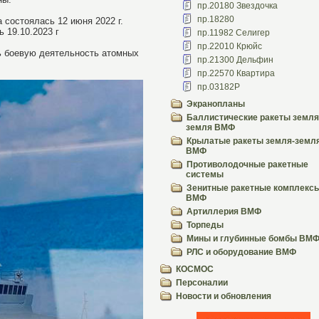
пр.20180 Звездочка
пр.18280
 состоялась 12 июня 2022 г.
 19.10.2023 г
пр.11982 Селигер
пр.22010 Крюйс
ть боевую деятельность атомных
пр.21300 Дельфин
пр.22570 Квартира
пр.03182Р
Экранопланы
Баллистические ракеты земля
земля ВМФ
Крылатые ракеты земля-земл
ВМФ
Противолодочные ракетные
системы
Зенитные ракетные комплекс
ВМФ
Артиллерия ВМФ
Торпеды
Мины и глубинные бомбы ВМ
РЛС и оборудование ВМФ
КОСМОС
Персоналии
Новости и обновления