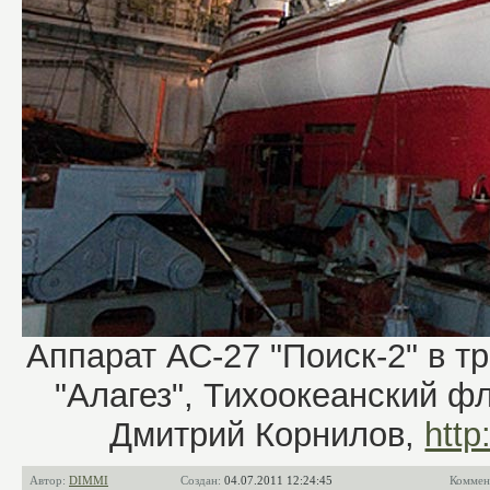
Аппарат АС-27 "Поиск-2" в т
"Алагез", Тихоокеанский фло
Дмитрий Корнилов,
http
Автор:
DIMMI
Создан:
04.07.2011 12:24:45
Коммен