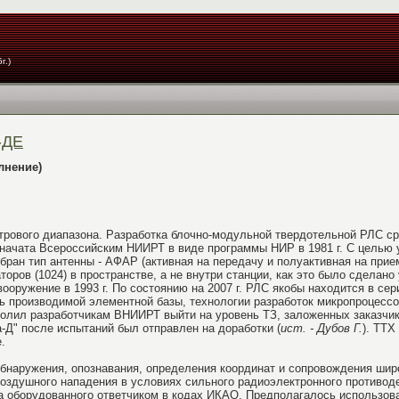
г.)
-ДЕ
лнение)
рового диапазона. Разработка блочно-модульной твердотельной РЛС ср
 начата Всероссийским НИИРТ в виде программы НИР в 1981 г. С целью
ран тип антенны - АФАР (активная на передачу и полуактивная на прие
ров (1024) в пространстве, а не внутри станции, как это было сделано
оружение в 1993 г. По состоянию на 2007 г. РЛС якобы находится в се
нь производимой элементной базы, технологии разработок микропроцессо
волил разработчикам ВНИИРТ выйти на уровень ТЗ, заложенных заказчи
Д" после испытаний был отправлен на доработки (
ист. - Дубов Г.
). ТТХ
.
бнаружения, опознавания, определения координат и сопровождения шир
оздушного нападения в условиях сильного радиоэлектронного противоде
а оборудованного ответчиком в кодах ИКАО. Предполагалось использов