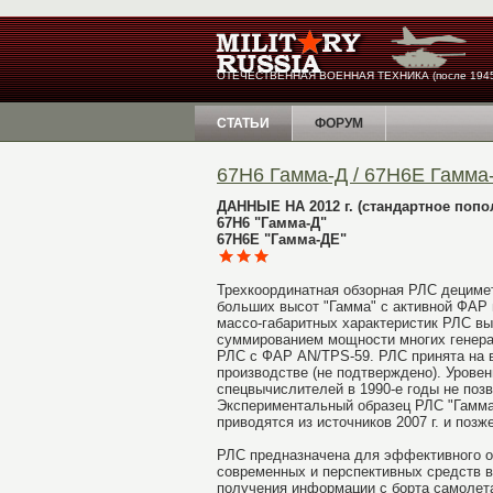
ОТЕЧЕСТВЕННАЯ ВОЕННАЯ ТЕХНИКА (после 1945
СТАТЬИ
ФОРУМ
67Н6 Гамма-Д / 67Н6Е Гамма
ДАННЫЕ НА 2012 г. (стандартное попо
67Н6 "Гамма-Д"
67Н6Е "Гамма-ДЕ"
Трехкоординатная обзорная РЛС децимет
больших высот "Гамма" с активной ФАР
массо-габаритных характеристик РЛС выб
суммированием мощности многих генерато
РЛС с ФАР AN/TPS-59. РЛС принята на во
производстве (не подтверждено). Урове
спецвычислителей в 1990-е годы не поз
Экспериментальный образец РЛС "Гамма-
приводятся из источников 2007 г. и позже
РЛС предназначена для эффективного о
современных и перспективных средств в
получения информации с борта самолет