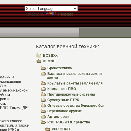
Powered by
Translate
Каталог военной техники:
ВОЗДУХ
ЗЕМЛЯ
Бронетехника
Баллистические ракеты земля-
едних и
земля
 уменьшения
Крылатые ракеты земля-земля
м) с
Комплексы ПВО
 у американской
рийном
Противоракетные системы
ров и
Сухопутные ПТРК
ком.
Огневые средства ближнего боя
 РЛС "Гамма-ДЕ"
Стрелковое оружие
Артиллерия
окого класса
РЛС, РЭБ и т.п. средства
йствия, а также
РЛС СПРН
ание РЛС в