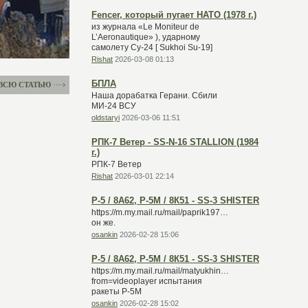
Fencer, который пугает НАТО (1978 г.)
из журнала «Le Moniteur de
L’Aeronautique» ), ударному
самолету Су-24 [ Sukhoi Su-19]
Rishat
2026-03-08 01:13
БПЛА
 ВСЮ СТАТЬЮ
Наша дорабатка Герани. Сбили
МИ-24 ВСУ
oldstaryi
2026-03-06 11:51
РПК-7 Ветер - SS-N-16 STALLION (1984
г.)
РПК-7 Ветер
Rishat
2026-03-01 22:14
Р-5 / 8А62, Р-5М / 8К51 - SS-3 SHISTER
https://m.my.mail.ru/mail/paprik1973/video/16/10270.html
он же.
osankin
2026-02-28 15:06
Р-5 / 8А62, Р-5М / 8К51 - SS-3 SHISTER
https://m.my.mail.ru/mail/matyukhin6060/video/13/8584.ht
from=videoplayer испытания
ракеты Р-5М
osankin
2026-02-28 15:02