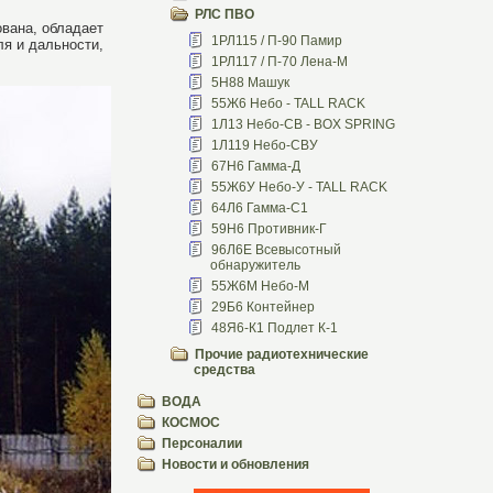
РЛС ПВО
вана, обладает
1РЛ115 / П-90 Памир
ля и дальности,
1РЛ117 / П-70 Лена-М
5Н88 Машук
55Ж6 Небо - TALL RACK
1Л13 Небо-СВ - BOX SPRING
1Л119 Небо-СВУ
67Н6 Гамма-Д
55Ж6У Небо-У - TALL RACK
64Л6 Гамма-С1
59Н6 Противник-Г
96Л6Е Всевысотный
обнаружитель
55Ж6М Небо-М
29Б6 Контейнер
48Я6-К1 Подлет К-1
Прочие радиотехнические
средства
ВОДА
КОСМОС
Персоналии
Новости и обновления