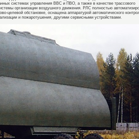
нных системах управления ВВС и ПВО, а также в качестве трассового
истемы организации воздушного движения. РЛС полностью автоматизиро
ово-целевой обстановке, оснащена аппаратурой автоматического контро
ализации и пожаротушения, другими сервисными устройствами.