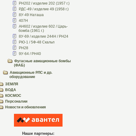
РН202 / изделие 202 (1957 г.)
РДС-49 / изделие 49 (1958 г.)
8У-49 Наташа
407Н
АН602 / изделие 602 / Царь-
бомба (1961 г.)
8У-69 / изделие 244Н / РН24
РЮ-1 / 5Ф-48 Скальп
РН28
9У-64 / РН40
Фугасные авиационные бомбы
(ФАБ)
Авиационные РЛС и др.
оборудование
ЗЕМЛЯ
ВОДА
КОСМОС
Персоналии
Новости и обновления
Наши партнеры: