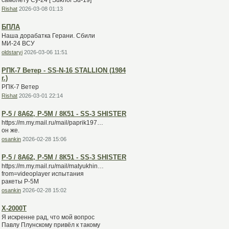
самолету Су-24 [ Sukhoi Su-19]
Rishat
2026-03-08 01:13
БПЛА
Наша дорабатка Герани. Сбили
МИ-24 ВСУ
oldstaryi
2026-03-06 11:51
РПК-7 Ветер - SS-N-16 STALLION (1984
г.)
РПК-7 Ветер
Rishat
2026-03-01 22:14
Р-5 / 8А62, Р-5М / 8К51 - SS-3 SHISTER
https://m.my.mail.ru/mail/paprik1973/video/16/10270.html
он же.
osankin
2026-02-28 15:06
Р-5 / 8А62, Р-5М / 8К51 - SS-3 SHISTER
https://m.my.mail.ru/mail/matyukhin6060/video/13/8584.html?
from=videoplayer испытания
ракеты Р-5М
osankin
2026-02-28 15:02
Х-2000Т
Я искренне рад, что мой вопрос
Павлу Плунскому привёл к такому