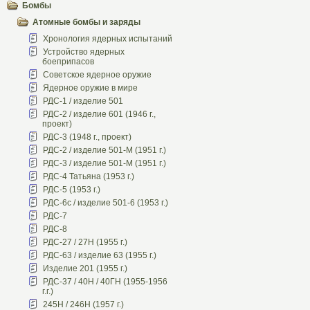
Бомбы
Атомные бомбы и заряды
Хронология ядерных испытаний
Устройство ядерных
боеприпасов
Советское ядерное оружие
Ядерное оружие в мире
РДС-1 / изделие 501
РДС-2 / изделие 601 (1946 г.,
проект)
РДС-3 (1948 г., проект)
РДС-2 / изделие 501-М (1951 г.)
РДС-3 / изделие 501-М (1951 г.)
РДС-4 Татьяна (1953 г.)
РДС-5 (1953 г.)
РДС-6с / изделие 501-6 (1953 г.)
РДС-7
РДС-8
РДС-27 / 27Н (1955 г.)
РДС-63 / изделие 63 (1955 г.)
Изделие 201 (1955 г.)
РДС-37 / 40Н / 40ГН (1955-1956
г.г.)
245Н / 246Н (1957 г.)