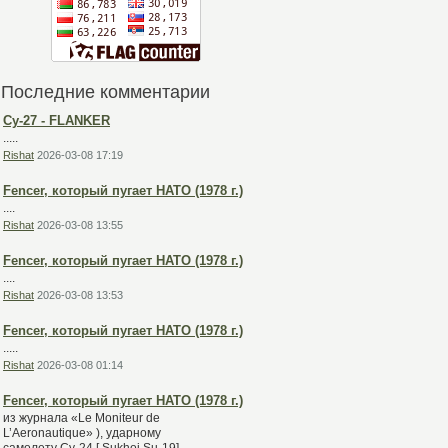
Последние комментарии
Су-27 - FLANKER
.....
Rishat
2026-03-08 17:19
Fencer, который пугает НАТО (1978 г.)
....
Rishat
2026-03-08 13:55
Fencer, который пугает НАТО (1978 г.)
....
Rishat
2026-03-08 13:53
Fencer, который пугает НАТО (1978 г.)
.....
Rishat
2026-03-08 01:14
Fencer, который пугает НАТО (1978 г.)
из журнала «Le Moniteur de
L’Aeronautique» ), ударному