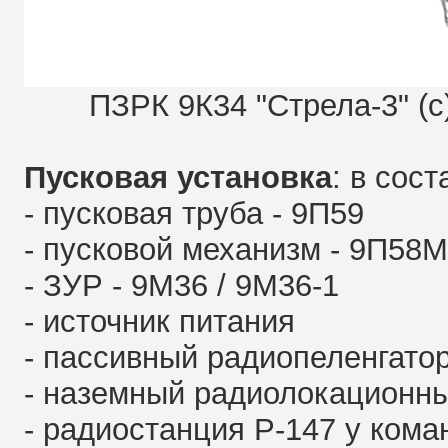
ПЗРК 9К34 "Стрела-3" (с
Пусковая установка
: в сос
- пусковая труба - 9П59
- пусковой механизм - 9П58М
- ЗУР - 9М36 / 9М36-1
- источник питания
- пассивный радиопеленгато
- наземный радиолокационны
- радиостанция Р-147 у кома