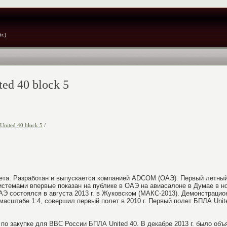
г.)
ed 40 block 5
United 40 block 5
/
та. Разработан и выпускается компанией ADCOM (ОАЭ). Первый летны
стемами впервые показан на публике в ОАЭ на авиасалоне в Думае в но
Э состоялся в августа 2013 г. в Жуковском (МАКС-2013). Демонстрацио
масштабе 1:4, совершил первый полет в 2010 г. Первый полет БПЛА Unit
по закупке для ВВС России БПЛА United 40. В декабре 2013 г. было объ