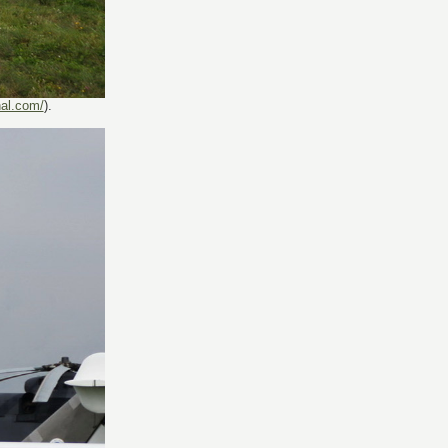
nal.com/
).