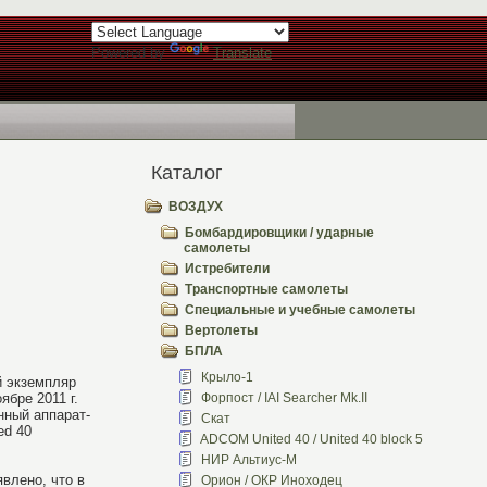
Powered by
Translate
Каталог
ВОЗДУХ
Бомбардировщики / ударные
самолеты
Истребители
Транспортные самолеты
Специальные и учебные самолеты
Вертолеты
БПЛА
Крыло-1
й экземпляр
ябре 2011 г.
Форпост / IAI Searcher Mk.II
нный аппарат-
Скат
ed 40
ADCOM United 40 / United 40 block 5
НИР Альтиус-М
явлено, что в
Орион / ОКР Иноходец