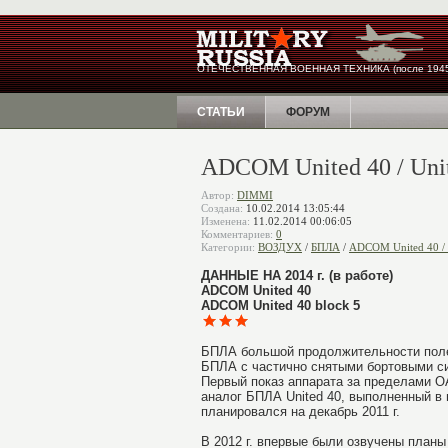
ОТЕЧЕСТВЕННАЯ ВОЕННАЯ ТЕХНИКА (после 1945
СТАТЬИ
ФОРУМ
ADCOM United 40 / Unit
Автор:
DIMMI
Создана:
10.02.2014 13:05:44
Изменена:
11.02.2014 00:06:05
Комментариев:
0
Категории:
ВОЗДУХ
/
БПЛА
/
ADCOM United 40 / 
ДАННЫЕ НА 2014 г. (в работе)
ADCOM United 40
ADCOM United 40 block 5
БПЛА большой продолжительности поле
БПЛА с частично снятыми бортовыми си
Первый показ аппарата за пределами ОА
аналог БПЛА United 40, выполненный в 
планировался на декабрь 2011 г.
В 2012 г. впервые были озвучены планы 