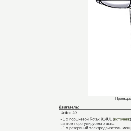
Проекци
Двигатель
:
United 40
- 1 х поршневой Rotax 914UL (
источник
винтом нерегулируемого шага
- 1 х резервный электродвигатель мощ