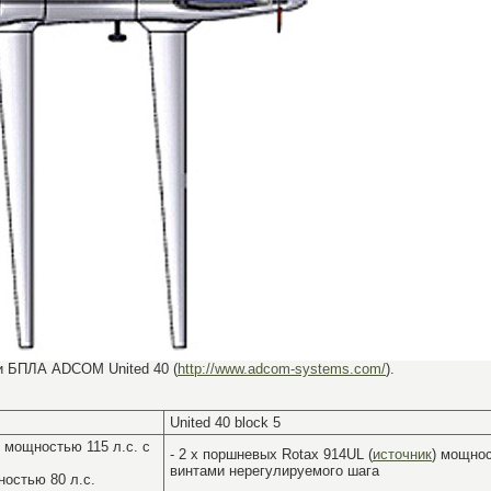
и БПЛА ADCOM United 40 (
http://www.adcom-systems.com/
).
United 40 block 5
) мощностью 115 л.с. с
- 2 х поршневых Rotax 914UL (
источник
) мощнос
винтами нерегулируемого шага
ностью 80 л.с.