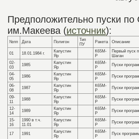
Предположительно пуски по 
им.Макеева (
источник
)
:
Тип
№пп
Дата
Полигон
Ракета
Описание
ПУ
Капустин
К65М-
Первый пуск п
01
18.01.1984 г.
Яр
Р
Шаган
02-
Капустин
К65М-
1985
Пуски програ
03
Яр
Р
04-
Капустин
К65М-
1986
Пуски програ
05
Яр
Р
06-
Капустин
К65М-
1987
Пуски програ
08
Яр
Р
09-
Капустин
К65М-
1988
Пуски програ
11
Яр
Р
12-
Капустин
К65М-
1989
Пуски програ
14
Яр
Р
15-
1990 в т.ч.
Капустин
К65М-
Пуски програ
16
11.01
Яр
Р
Капустин
К65М-
17
1991
Пуск програм
Яр
Р