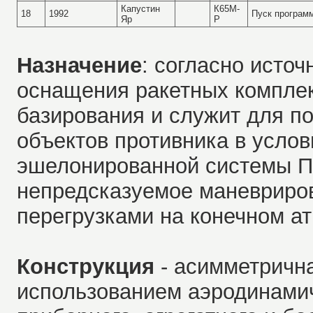
Капустин
К65М-
18
1992
Пуск програм
Яр
Р
Назначение
: согласно исто
оснащения ракетных комплек
базирования и служит для п
объектов противника в услов
эшелонированной системы П
непредсказуемое маневриро
перегрузками на конечном а
Конструкция
- асимметрична
использованием аэродинамич