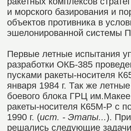
ракетных комплексов стратег
и морского базирования и по
объектов противника в услов
эшелонированной системы 
Первые летные испытания уп
разработки ОКБ-385 проведе
пусками ракеты-носителя К6
января 1984 г. Так же летны
боевого блока ГРЦ им.Макее
ракеты-носителя К65М-Р с по
1990 г. (
ист. - Этапы...
).
При
решались следующие задачи