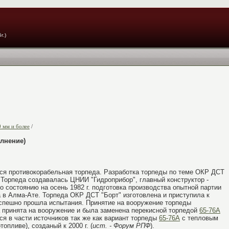
г.)
 мм и более
/
олнение)
я противокорабельная торпеда. Разработка торпеды по теме ОКР ДСТ
. Торпеда создавалась ЦНИИ "Гидроприбор", главный конструктор -
о состоянию на осень 1982 г. подготовка производства опытной партии
 в Алма-Ате. Торпеда ОКР ДСТ "Борт" изготовлена и приступила к
успешно прошла испытания. Принятие на вооружение торпеды
ла принята на вооружение и была заменена перекисной торпедой
65-76А
тся в части источников так же как вариант торпеды
65-76А
с тепловым
опливе), созданый к 2000 г. (
ист. - Форум РПФ
).