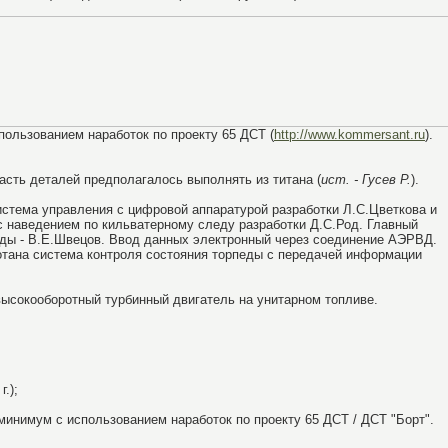
спользованием наработок по проекту 65 ДСТ (
http://www.kommersant.ru
).
асть деталей предполагалось выполнять из титана (
ист. - Гусев Р.
).
стема управления с цифровой аппаратурой разработки Л.С.Цветкова и
с наведением по кильватерному следу разработки Д.С.Род. Главный
еды - В.Е.Швецов. Ввод данных электронный через соединение АЭРВД.
отана система контроля состояния торпеды с передачей информации
высокооборотный турбинный двигатель на унитарном топливе.
.);
 минимум с использованием наработок по проекту 65 ДСТ / ДСТ "Борт".