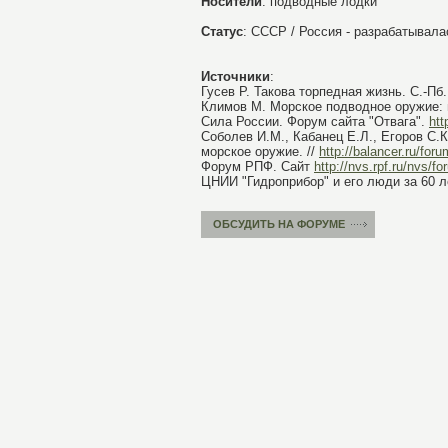
Носители
: подводные лодки
Статус
: СССР / Россия - разрабатывала
Источники
:
Гусев Р. Такова торпедная жизнь. С.-Пб.,
Климов М. Морское подводное оружие: п
Сила России. Форум сайта "Отвага".
htt
Соболев И.М., Кабанец Е.Л., Егоров С.К
морское оружие. //
http://balancer.ru/foru
Форум РПФ. Сайт
http://nvs.rpf.ru/nvs/f
ЦНИИ "Гидроприбор" и его люди за 60 ле
ОБСУДИТЬ НА ФОРУМЕ