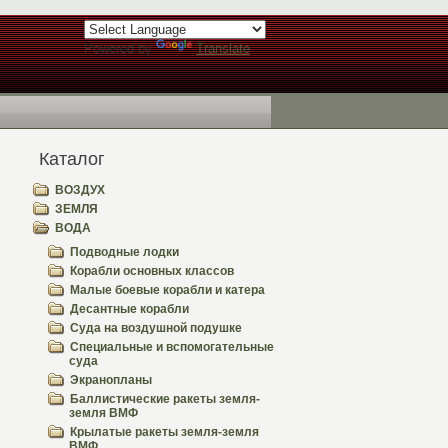
Powered by
Translate
Каталог
ВОЗДУХ
ЗЕМЛЯ
ВОДА
Подводные лодки
Корабли основных классов
Малые боевые корабли и катера
Десантные корабли
Суда на воздушной подушке
Специальные и вспомогательные
суда
Экранопланы
Баллистические ракеты земля-
земля ВМФ
Крылатые ракеты земля-земля
ВМФ