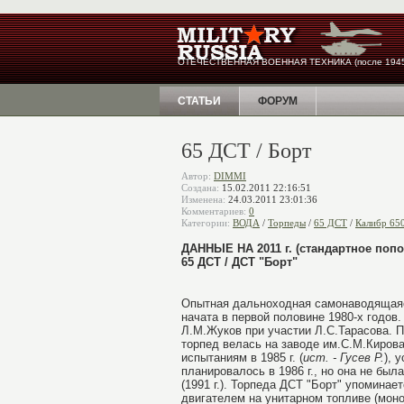
ОТЕЧЕСТВЕННАЯ ВОЕННАЯ ТЕХНИКА (после 1945
СТАТЬИ
ФОРУМ
65 ДСТ / Борт
Автор:
DIMMI
Создана:
15.02.2011 22:16:51
Изменена:
24.03.2011 23:01:36
Комментариев:
0
Категории:
ВОДА
/
Торпеды
/
65 ДСТ
/
Калибр 650
ДАННЫЕ НА 2011 г. (стандартное поп
65 ДСТ / ДСТ "Борт"
Опытная дальноходная самонаводящаяс
начата в первой половине 1980-х годов
Л.М.Жуков при участии Л.С.Тарасова. П
торпед велась на заводе им.С.М.Кирова
испытаниям в 1985 г. (
ист. - Гусев Р.
), 
планировалось в 1986 г., но она не бы
(1991 г.). Торпеда ДСТ "Борт" упоминае
двигателем на унитарном топливе (монот