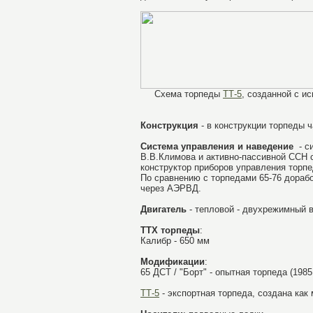
Схема торпеды
ТТ-5
, созданной с и
Конструкция
- в конструкции торпеды ч
Система управления и наведение
- си
В.В.Климова и активно-пассивной ССН 
конструктор приборов управления торп
По сравнению с торпедами 65-76 дораб
через АЭРВД.
Двигатель
- тепловой - двухрежимный 
ТТХ торпеды
:
Калибр - 650 мм
Модификации
:
65 ДСТ / "Борт" - опытная торпеда (1985 г
ТТ-5
- экспортная торпеда, создана как