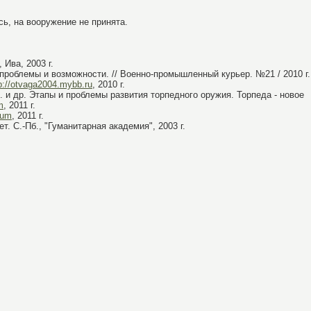
сь, на вооружение не принята.
 Ива, 2003 г.
роблемы и возможности. // Военно-промышленный курьер. №21 / 2010 г.
p://otvaga2004.mybb.ru
, 2010 г.
. и др. Этапы и проблемы развития торпедного оружия. Торпеда - новое
m
, 2011 г.
orum
, 2011 г.
т. С.-Пб., "Гуманитарная академия", 2003 г.