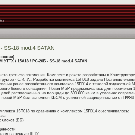
г.)
 - SS-18 mod.4 SATAN
лнение)
М УТТХ / 15А18 / РС-20Б - SS-18 mod.4 SATAN
ета третьего поколения. Комплекс и ракета разработаны в Конструкторс
структор - С.И. Ус. Разработка комплекса 15П018 задана Постановлени
твования ранее разработанного комплекса 15П014 с тяжелой жидкостной
нового боевого оснащения. Новая МБР предназначалась для поражения 
елей расположенных на площади до 300 000 кв.км в условиях современ
я новой МБР был выполнен КБСМ с усиленной защищенностью от ПФЯВ.
мплекса 15П018 по сравнению с комплексом 15П014 обеспечивалось:
аза
 блоков (ББ)
щенности
манд на пуск до ШПУ.