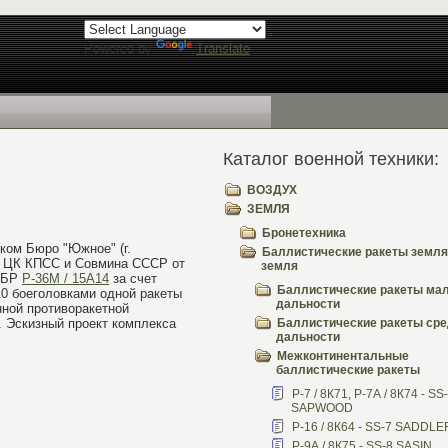
Powered by
Translate
Каталог военной техники:
ВОЗДУХ
ЗЕМЛЯ
Бронетехника
ком Бюро "Южное" (г.
Баллистические ракеты земля
ем ЦК КПСС и Совмина СССР от
земля
 МБР
Р-36М / 15А14
за счет
Баллистические ракеты ма
10 боеголовками одной ракеты
дальности
ной противоракетной
 Эскизный проект комплекса
Баллистические ракеты ср
дальности
Межконтинентальные
баллистические ракеты
Р-7 / 8К71, Р-7А / 8К74 - SS
SAPWOOD
Р-16 / 8К64 - SS-7 SADDLE
Р-9А / 8К75 - SS-8 SASIN