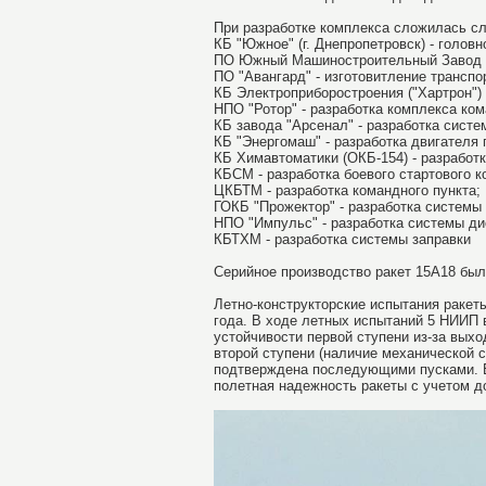
При разработке комплекса сложилась с
КБ "Южное" (г. Днепропетровск) - голов
ПО Южный Машиностроительный Завод (г.
ПО "Авангард" - изготовитление транспо
КБ Электроприборостроения ("Хартрон") 
НПО "Ротор" - разработка комплекса ко
КБ завода "Арсенал" - разработка сист
КБ "Энергомаш" - разработка двигателя 
КБ Химавтоматики (ОКБ-154) - разработк
КБСМ - разработка боевого стартового к
ЦКБТМ - разработка командного пункта;
ГОКБ "Прожектор" - разработка системы
НПО "Импульс" - разработка системы ди
КБТХМ - разработка системы заправки
Серийное производство ракет 15А18 было
Летно-конструкторские испытания ракеты
года. В ходе летных испытаний
5 НИИП в
устойчивости первой ступени из-за выхо
второй ступени (наличие механической 
подтверждена последующими пусками. Вс
полетная надежность ракеты с учетом до