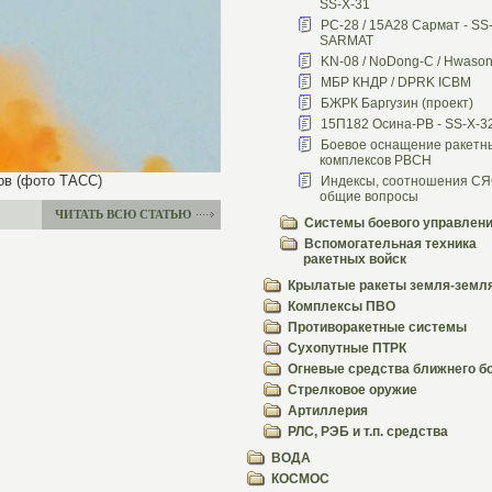
SS-X-31
РС-28 / 15А28 Сармат - SS
SARMAT
KN-08 / NoDong-C / Hwaso
МБР КНДР / DPRK ICBM
БЖРК Баргузин (проект)
15П182 Осина-РВ - SS-X-3
Боевое оснащение ракетн
комплексов РВСН
ов (фото ТАСС)
Индексы, соотношения СЯ
общие вопросы
ЧИТАТЬ ВСЮ СТАТЬЮ
Системы боевого управлен
Вспомогательная техника
ракетных войск
Крылатые ракеты земля-земл
Комплексы ПВО
Противоракетные системы
Сухопутные ПТРК
Огневые средства ближнего б
Стрелковое оружие
Артиллерия
РЛС, РЭБ и т.п. средства
ВОДА
КОСМОС