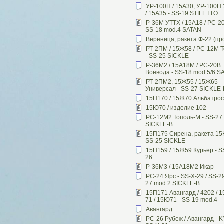
УР-100Н / 15А30, УР-100Н
/ 15А35 - SS-19 STILETTO
Р-36М УТТХ / 15А18 / РС-20
SS-18 mod.4 SATAN
Вереница, ракета Ф-22 (пр
РТ-2ПМ / 15Ж58 / РС-12М 
- SS-25 SICKLE
Р-36М2 / 15А18М / РС-20В
Воевода - SS-18 mod.5/6 S
РТ-2ПМ2, 15Ж55 / 15Ж65
Универсал - SS-27 SICKLE-
15П170 / 15Ж70 Альбатрос
15Ю70 / изделие 102
РС-12М2 Тополь-М - SS-27
SICKLE-B
15П175 Сирена, ракета 15
SS-25 SICKLE
15П159 / 15Ж59 Курьер - S
26
Р-36М3 / 15А18М2 Икар
РС-24 Ярс - SS-X-29 / SS-29
27 mod.2 SICKLE-B
15П171 Авангард / 4202 / 1
71 / 15Ю71 - SS-19 mod.4
Авангард
РС-26 Рубеж / Авангард - K