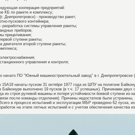
ледующая кооперация предприятий:
ное КБ по ракете и комплексу;
 Днепропетровск) - производство ракет;
ртно-пускового контейнера;
- разработка системы управления ракеты;
мандных приборов;
емы прицеливания;
первой ступени ракеты;
а двигателя второй ступени ракеты;
омплекса;
 электроснабжения;
станционного управления и контроля;
 начато ПО "Южный машиностроительный завод" в г. Днепропетровске (У
 15А18 начаты пуском 31 октября 1977 года из ШПУ на полигоне Байкону
 Байконуре выполнено 19 пусков (в т.ч. 17 успешных). Причинами двух 
да из строя рулевой машины и потеря устойчивости боевой ступени из-за
связи после команды отделения). Причины недостатков были устранены
его в процессе испытаний и эксплуатации МБР проведено 62 пуска, из 
работок на этапе летных испытаний и с учетом обеспечения качества из