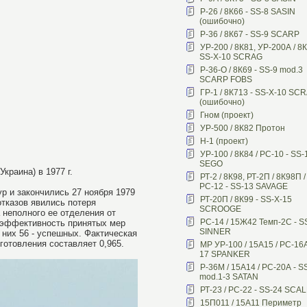
Р-26 / 8К66 - SS-8 SASIN
(ошибочно)
Р-36 / 8К67 - SS-9 SCARP
УР-200 / 8К81, УР-200А / 8К
SS-X-10 SCRAG
Р-36-О / 8К69 - SS-9 mod.3
SCARP FOBS
ГР-1 / 8К713 - SS-X-10 SC
(ошибочно)
Гном (проект)
УР-500 / 8К82 Протон
Н-1 (проект)
УР-100 / 8К84 / РС-10 - SS-
SEGO
краина) в 1977 г.
РТ-2 / 8К98, РТ-2П / 8К98П /
РС-12 - SS-13 SAVAGE
р и закончились 27 ноября 1979
РТ-20П / 8К99 - SS-X-15
отказов явились потеря
SCROOGE
 неполного ее отделения от
РС-14 / 15Ж42 Темп-2С - S
, эффективность принятых мер
SINNER
них 56 - успешных. Фактическая
готовления составляет 0,965.
МР УР-100 / 15А15 / РС-16А
17 SPANKER
Р-36М / 15А14 / РС-20А - S
mod.1-3 SATAN
РТ-23 / РС-22 - SS-24 SCA
15П011 / 15А11 Периметр