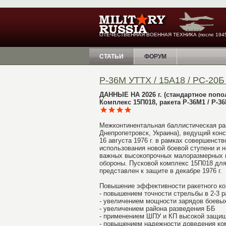
ОТЕЧЕСТВЕННАЯ ВОЕННАЯ ТЕХНИКА (после 1945
СТАТЬИ
ФОРУМ
Р-36М УТТХ / 15А18 / РС-20Б
ДАННЫЕ НА 2026 г. (стандартное попо
Комплекс 15П018, ракета Р-36М1 / Р-36
Межконтинентальная баллистическая рак
Днепропетровск, Украина), ведущий кон
16 августа 1976 г. в рамках совершенс
использования новой боевой ступени и 
важных
высокопрочных малоразмерных ц
обороны.
Пусковой комплекс 15П018 дл
представлен к защите в декабре 1976 г.
Повышение эффективности ракетного ко
- повышением точности стрельбы в 2-3 р
- увеличением мощности зарядов боевых
- увеличением района разведения ББ
- применением ШПУ и КП высокой защи
- повышением надежности доведения ко