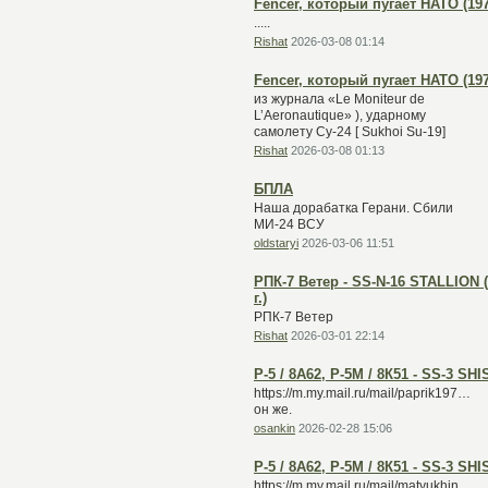
Fencer, который пугает НАТО (1978
.....
Rishat
2026-03-08 01:14
Fencer, который пугает НАТО (1978
из журнала «Le Moniteur de
L’Aeronautique» ), ударному
самолету Су-24 [ Sukhoi Su-19]
Rishat
2026-03-08 01:13
БПЛА
Наша дорабатка Герани. Сбили
МИ-24 ВСУ
oldstaryi
2026-03-06 11:51
РПК-7 Ветер - SS-N-16 STALLION 
г.)
РПК-7 Ветер
Rishat
2026-03-01 22:14
Р-5 / 8А62, Р-5М / 8К51 - SS-3 SH
https://m.my.mail.ru/mail/paprik1973/vi
он же.
osankin
2026-02-28 15:06
Р-5 / 8А62, Р-5М / 8К51 - SS-3 SH
https://m.my.mail.ru/mail/matyukhin606